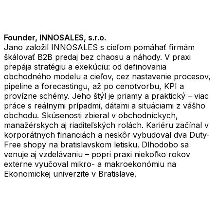
Founder, INNOSALES, s.r.o.
Jano založil INNOSALES s cieľom pomáhať firmám
škálovať B2B predaj bez chaosu a náhody. V praxi
prepája stratégiu a exekúciu: od definovania
obchodného modelu a cieľov, cez nastavenie procesov,
pipeline a forecastingu, až po cenotvorbu, KPI a
provízne schémy. Jeho štýl je priamy a praktický – viac
práce s reálnymi prípadmi, dátami a situáciami z vášho
obchodu. Skúsenosti zbieral v obchodníckych,
manažérskych aj riaditeľských rolách. Kariéru začínal v
korporátnych financiách a neskôr vybudoval dva Duty-
Free shopy na bratislavskom letisku. Dlhodobo sa
venuje aj vzdelávaniu – popri praxi niekoľko rokov
externe vyučoval mikro- a makroekonómiu na
Ekonomickej univerzite v Bratislave.