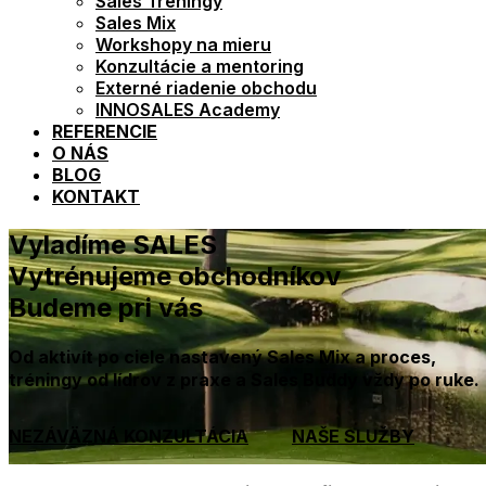
Sales Tréningy
Sales Mix
Workshopy na mieru
Konzultácie a mentoring
Externé riadenie obchodu
INNOSALES Academy
REFERENCIE
O NÁS
BLOG
KONTAKT
Vyladíme SALES
Vytrénujeme obchodníkov
Budeme pri vás
Od aktivít po ciele nastavený Sales Mix a proces,
tréningy od lídrov z praxe a Sales Buddy vždy po ruke.
NEZÁVÄZNÁ KONZULTÁCIA
NAŠE SLUŽBY