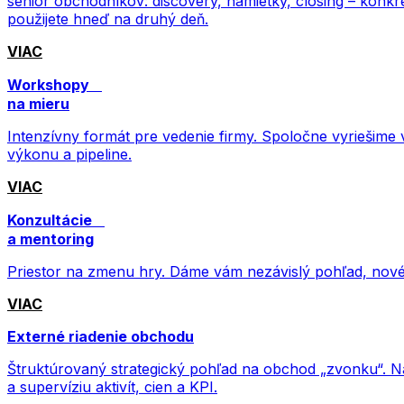
senior obchodníkov: discovery, námietky, closing – konkr
použijete hneď na druhý deň.
VIAC
Workshopy
na mieru
Intenzívny formát pre vedenie firmy. Spoločne vyriešime v
výkonu a pipeline.
VIAC
Konzultácie
a mentoring
Priestor na zmenu hry. Dáme vám nezávislý pohľad, nové
VIAC
Externé riadenie obchodu
Štruktúrovaný strategický pohľad na obchod „zvonku“. Na
a supervíziu aktivít, cien a KPI.