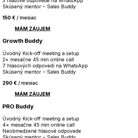
3 hlasové odpovede na WhatsApp
Skúsený mentor – Sales Buddy
150 €
/ mesiac
MÁM ZÁUJEM
Growth Buddy
Úvodný Kick-off meeting a setup
2× mesačne 45 min online call
7 hlasových odpovedí na WhatsApp
Skúsený mentor – Sales Buddy
290 €
/ mesiac
MÁM ZÁUJEM
PRO Buddy
Úvodný Kick-off meeting a setup
4× mesačne 45 min online call
Neobmedzené hlasové odpovede
Skúsený mentor – Sales Buddy