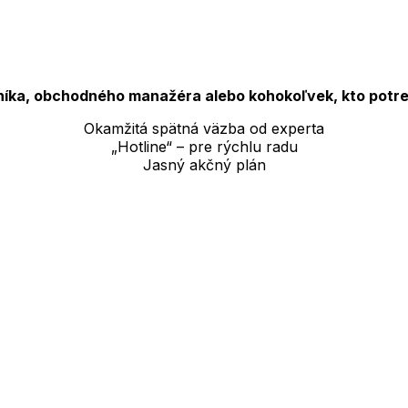
níka, obchodného manažéra alebo kohokoľvek, kto pot
Okamžitá spätná väzba od experta
„Hotline“ – pre rýchlu radu
Jasný akčný plán