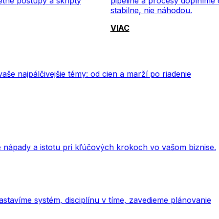
étne postupy a skripty
pipeline a procesy doplníme
stabilne, nie náhodou.
VIAC
aše najpálčivejšie témy: od cien a marží po riadenie
 nápady a istotu pri kľúčových krokoch vo vašom biznise.
stavíme systém, disciplínu v tíme, zavedieme plánovanie