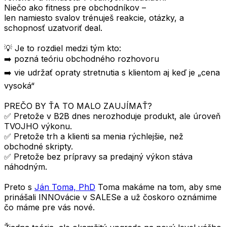
Niečo ako fitness pre obchodníkov –
len namiesto svalov trénuješ reakcie, otázky, a
schopnosť uzatvoriť deal.
💡 Je to rozdiel medzi tým kto:
➡️ pozná teóriu obchodného rozhovoru
➡️ vie udržať opraty stretnutia s klientom aj keď je „cena
vysoká“
PREČO BY ŤA TO MALO ZAUJÍMAŤ?
✅ Pretože v B2B dnes nerozhoduje produkt, ale úroveň
TVOJHO výkonu.
✅ Pretože trh a klienti sa menia rýchlejšie, než
obchodné skripty.
✅ Pretože bez prípravy sa predajný výkon stáva
náhodným.
Preto s
Ján Toma, PhD
Toma makáme na tom, aby sme
prinášali INNOvácie v SALESe a už čoskoro oznámime
čo máme pre vás nové.