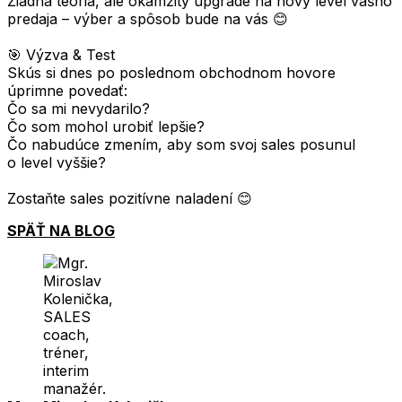
Žiadna teória, ale okamžitý upgrade na nový level vášho
predaja – výber a spôsob bude na vás 😊
🎯 Výzva & Test
Skús si dnes po poslednom obchodnom hovore
úprimne povedať:
Čo sa mi nevydarilo?
Čo som mohol urobiť lepšie?
Čo nabudúce zmením, aby som svoj sales posunul
o level vyššie?
Zostaňte sales pozitívne naladení 😊
SPÄŤ NA BLOG