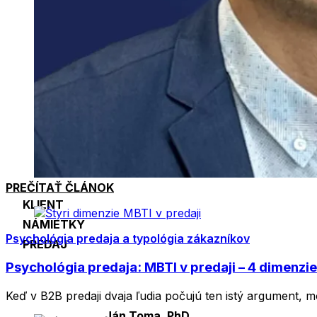
PREČÍTAŤ ČLÁNOK
KLIENT
NÁMIETKY
Psychológia predaja a typológia zákazníkov
PREDAJ
Psychológia predaja: MBTI v predaji – 4 dimenzie
Keď v B2B predaji dvaja ľudia počujú ten istý argument, 
Ján Toma, PhD.