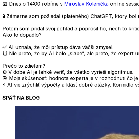
📅 Dnes o 14:00 robíme s
Miroslav Kolenička
online sess
🧪 Zámerne som požiadal (plateného) ChatGPT, ktorý bol 
Potom som pridal svoj pohľad a poprosil ho, nech to krit
Ako to dopadlo?
✅ AI uznala, že môj prístup dáva väčší zmysel.
🙌 Nie preto, že by AI bolo „slabé“, ale preto, že expert u
Prečo to zdieľam?
⚙️ V dobe AI je ľahké veriť, že všetko vyrieši algoritmus.
🎯 Moja skúsenosť: hodnota experta je v rozhodnutí čo je 
⚡ AI vie zrýchliť výpočty a klásť dobré otázky. Kormidlo 
SPÄŤ NA BLOG