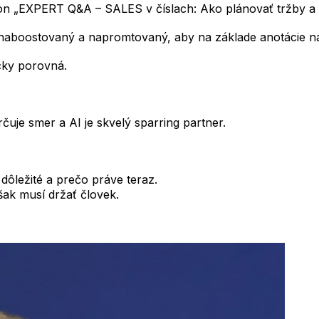
ion „EXPERT Q&A – SALES v číslach: Ako plánovať tržby a
naboostovaný a napromtovaný, aby na základe anotácie nav
icky porovná.
rčuje smer a AI je skvelý sparring partner.
dôležité a prečo práve teraz.
však musí držať človek.