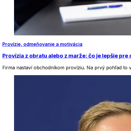
Provízie, odmeňovanie a motivácia
Provízia z obratu alebo z marže: čo je lepšie pr
Firma nastaví obchodníkom províziu. Na prvý pohľad to v