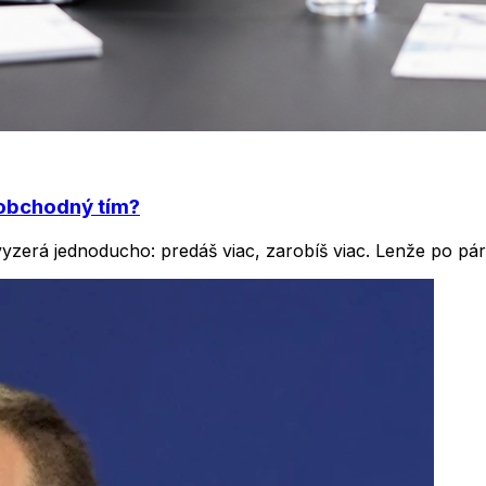
e obchodný tím?
yzerá jednoducho: predáš viac, zarobíš viac. Lenže po pá