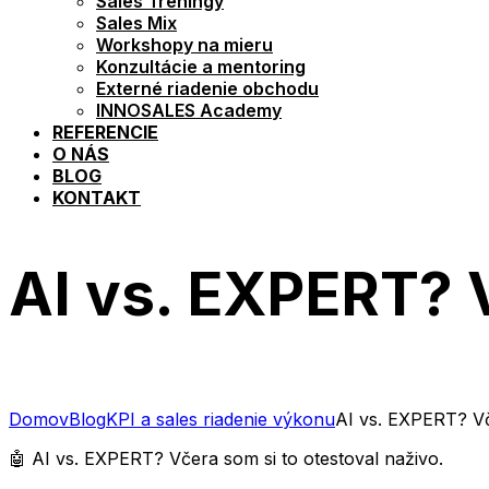
Sales Tréningy
Sales Mix
Workshopy na mieru
Konzultácie a mentoring
Externé riadenie obchodu
INNOSALES Academy
REFERENCIE
O NÁS
BLOG
KONTAKT
AI vs. EXPERT? V
Domov
Blog
KPI a sales riadenie výkonu
AI vs. EXPERT? Vč
🤖 AI vs. EXPERT? Včera som si to otestoval naživo.